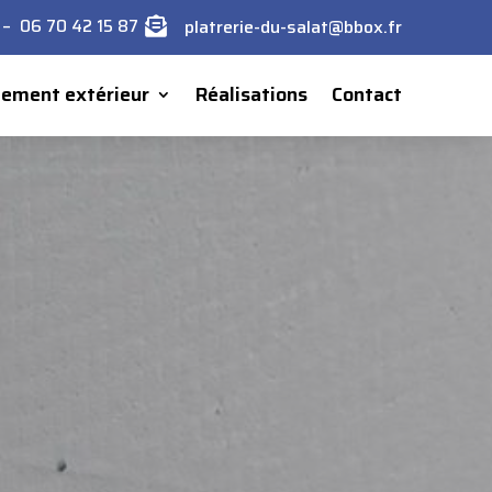
–
platrerie-du-salat@bbox.fr
06 70 42 15 87

ment extérieur
Réalisations
Contact