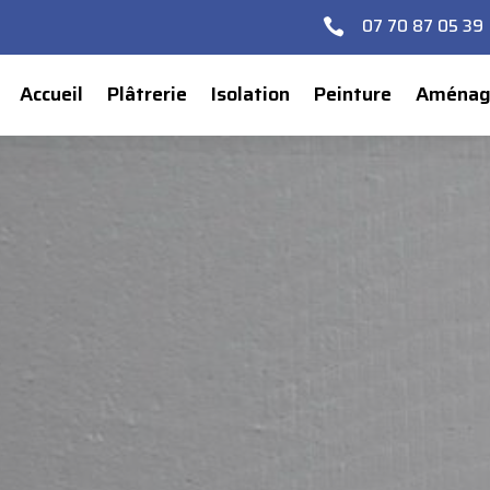
07 70 87 05 39

Accueil
Plâtrerie
Isolation
Peinture
Aménage